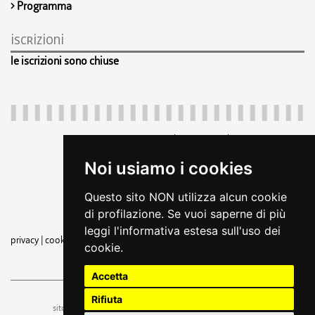
Programma
iscrizioni
le iscrizioni sono chiuse
Regione Autonoma Friuli Venezia Giulia
c.f. 80014930327; p.iva 00526040324
Noi usiamo i cookies
piazza Unità d'Italia 1 Trieste
+39 040 3771111
Questo sito NON utilizza alcun cookie
regione.friuliveneziagiulia@certregione.fvg.it
di profilazione. Se vuoi saperne di più
amministrazione trasparente
leggi l'informativa estesa sull'uso dei
privacy
|
cookie
|
note legali
|
dichiarazione di accessibilità
|
feedback
|
rss
cookie.
seguici su
Accetta
Rifiuta
ufficio stampa e comunicazione
sito a cura di