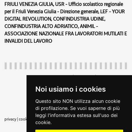
FRIULI VENEZIA GIULIA, USR - Ufficio scolastico regionale
per il Friuli Venezia Giulia - Direzione generale, LEF - YOUR
DIGITAL REVOLUTION, CONFINDUSTRIA UDINE,
CONFINDUSTRIA ALTO ADRIATICO, ANIMIL -
ASSOCIAZIONE NAZIONALE FRA LAVORATORI MUTILATI E
INVALIDI DEL LAVORO
Regione Autonoma Friuli Venezia Giulia
c.f. 80014930327; p.iva 00526040324
Noi usiamo i cookies
piazza Unità d'Italia 1 Trieste
+39 040 3771111
Questo sito NON utilizza alcun cookie
regione.friuliveneziagiulia@certregione.fvg.it
di profilazione. Se vuoi saperne di più
amministrazione trasparente
leggi l'informativa estesa sull'uso dei
privacy
|
cookie
|
note legali
|
dichiarazione di accessibilità
|
feedback
|
rss
cookie.
seguici su