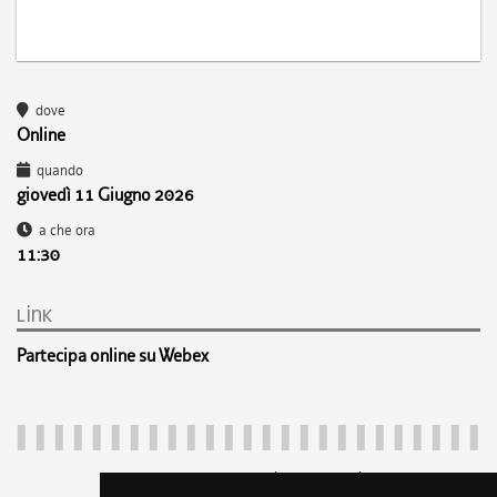
dove
Online
quando
giovedì 11 Giugno 2026
a che ora
11:30
link
Partecipa online su Webex
Regione Autonoma Friuli Venezia Giulia