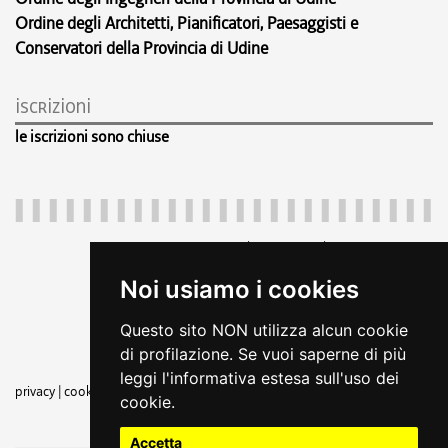
Ordine degli Architetti, Pianificatori, Paesaggisti e
Conservatori della Provincia di Udine
iscrizioni
le iscrizioni sono chiuse
Regione Autonoma Friuli Venezia Giulia
c.f. 80014930327; p.iva 00526040324
Noi usiamo i cookies
piazza Unità d'Italia 1 Trieste
+39 040 3771111
Questo sito NON utilizza alcun cookie
regione.friuliveneziagiulia@certregione.fvg.it
di profilazione. Se vuoi saperne di più
amministrazione trasparente
leggi l'informativa estesa sull'uso dei
privacy
|
cookie
|
note legali
|
dichiarazione di accessibilità
|
feedback
|
rss
cookie.
seguici su
Accetta