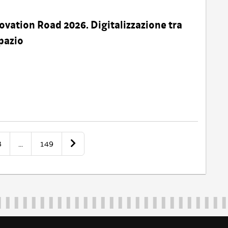
ovation Road 2026. Digitalizzazione tra
pazio
3
...
149
Regione Autonoma Friuli Venezia Giulia