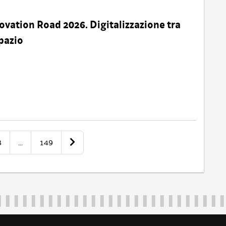
ovation Road 2026. Digitalizzazione tra
pazio
3
...
149
Regione Autonoma Friuli Venezia Giulia