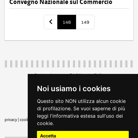
Convegno Nazionale sul Commercio
148
149
Regione Autonoma Friuli Venezia Giulia
c.f. 80014930327; p.iva 00526040324
Noi usiamo i cookies
piazza Unità d'Italia 1 Trieste
+39 040 3771111
Questo sito NON utilizza alcun cookie
regione.friuliveneziagiulia@certregione.fvg.it
di profilazione. Se vuoi saperne di più
amministrazione trasparente
leggi l'informativa estesa sull'uso dei
privacy
|
cookie
|
note legali
|
dichiarazione di accessibilità
|
feedback
|
rss
cookie.
seguici su
Accetta